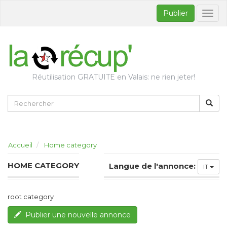
Publier
Bascul
la
naviga
Réutilisation GRATUITE en Valais: ne rien jeter!
Accueil
Home category
HOME CATEGORY
Langue de l'annonce:
IT
root category
Publier une nouvelle annonce