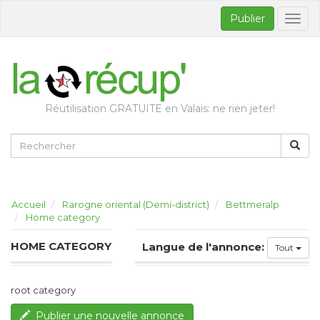
Publier
Bascul
la
naviga
Réutilisation GRATUITE en Valais: ne rien jeter!
Accueil
Rarogne oriental (Demi-district)
Bettmeralp
Home category
HOME CATEGORY
Langue de l'annonce:
Tout
root category
Publier une nouvelle annonce