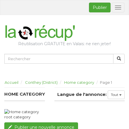
Publier
Bascul
la
naviga
Réutilisation GRATUITE en Valais: ne rien jeter!
Accueil
Conthey (District)
Home category
Page 1
HOME CATEGORY
Langue de l'annonce:
Tout
root category
Publier une nouvelle annonce