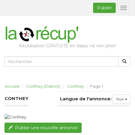
Publier
Bascul
la
naviga
Réutilisation GRATUITE en Valais: ne rien jeter!
Accueil
Conthey (District)
Conthey
Page 1
CONTHEY
Langue de l'annonce:
Tout
Publier une nouvelle annonce