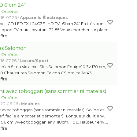
D 61cm 24"
:
Orsières
 18-07-26 /
Appareils Électriques
ic LCD LED TX-L24C3E- HD TV- 61 cm 24" En très bon
support TV mural pivotant 32-55 Venir chercher sur place
Offre
res Salomon
:
Orsières
 16-07-26 /
Loisirs/Sport
d’arrêt du ski alpin: Skis Salomon Equipe10 3v 170 cm,
0 Chaussures Salomon Falcon CS pro, taille 43
Offre
ant avec toboggan (sans sommier ni matelas)
:
Orsières
 23-06-26 /
Meubles
t avec toboggan (sans sommier ni matelas). Solide et
if, facile à monter et démonter). Longueur du lit env.
 96 cm. Avec toboggan env. 118cm. + 96. Hauteur env.…
Offre