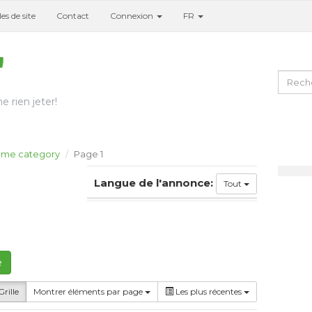
es de site
Contact
Connexion
FR
e rien jeter!
me category
Page 1
Langue de l'annonce:
Tout
e
rille
Montrer éléments par page
Les plus récentes