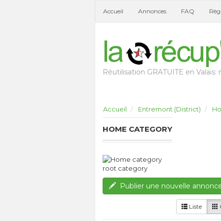
Accueil
Annonces
FAQ
Règl
Réutilisation GRATUITE en Valais: n
Accueil
Entremont (District)
Ho
HOME CATEGORY
root category
Publier une nouvelle annonc
Liste
G