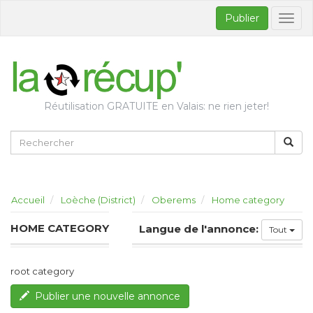
Publier
Bascul
la
naviga
Réutilisation GRATUITE en Valais: ne rien jeter!
Accueil
Loèche (District)
Oberems
Home category
HOME CATEGORY
Langue de l'annonce:
Tout
root category
Publier une nouvelle annonce