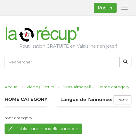
Publier
Bascul
la
naviga
Réutilisation GRATUITE en Valais: ne rien jeter!
Accueil
Viège (District)
Saas-Almagell
Home category
HOME CATEGORY
Langue de l'annonce:
Tout
root category
Publier une nouvelle annonce