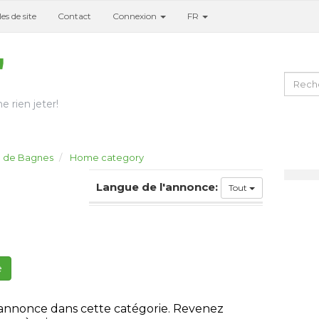
es de site
Contact
Connexion
FR
e rien jeter!
l de Bagnes
Home category
Langue de l'annonce:
Tout
e
 annonce dans cette catégorie. Revenez