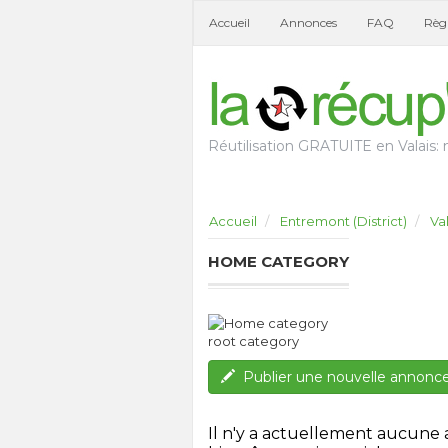
Accueil
Annonces
FAQ
Règl
Réutilisation GRATUITE en Valais: n
Accueil
Entremont (District)
Va
HOME CATEGORY
root category
Publier une nouvelle annonc
Il n'y a actuellement aucune