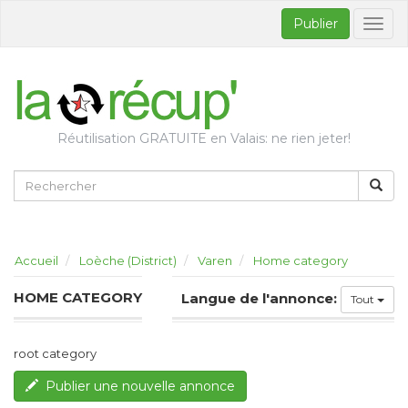
Publier
Bascul
la
naviga
Réutilisation GRATUITE en Valais: ne rien jeter!
Accueil
Loèche (District)
Varen
Home category
HOME CATEGORY
Langue de l'annonce:
Tout
root category
Publier une nouvelle annonce