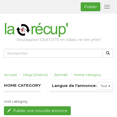
Publier
Bascul
la
naviga
Réutilisation GRATUITE en Valais: ne rien jeter!
Accueil
Viège (District)
Zermatt
Home category
HOME CATEGORY
Langue de l'annonce:
Tout
root category
Publier une nouvelle annonce