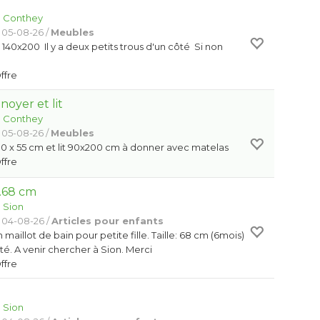
0
:
Conthey
 05-08-26 /
Meubles
140x200 Il y a deux petits trous d'un côté Si non
Offre
oyer et lit
:
Conthey
 05-08-26 /
Meubles
0 x 55 cm et lit 90x200 cm à donner avec matelas
Offre
T.68 cm
:
Sion
 04-08-26 /
Articles pour enfants
maillot de bain pour petite fille. Taille: 68 cm (6mois)
orté. A venir chercher à Sion. Merci
Offre
:
Sion