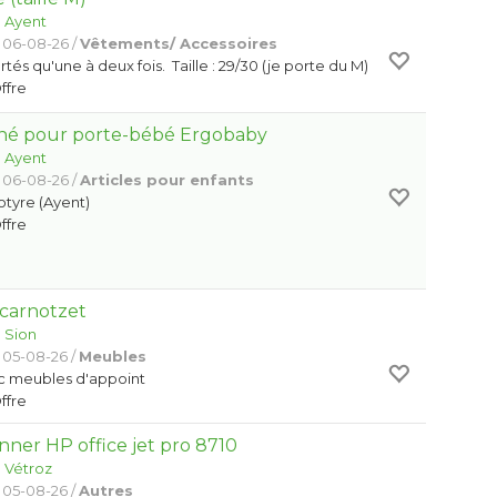
:
Ayent
 06-08-26 /
Vêtements/ Accessoires
és qu'une à deux fois. Taille : 29/30 (je porte du M)
Offre
-né pour porte-bébé Ergobaby
:
Ayent
 06-08-26 /
Articles pour enfants
otyre (Ayent)
Offre
 carnotzet
:
Sion
 05-08-26 /
Meubles
c meubles d'appoint
Offre
nner HP office jet pro 8710
:
Vétroz
 05-08-26 /
Autres