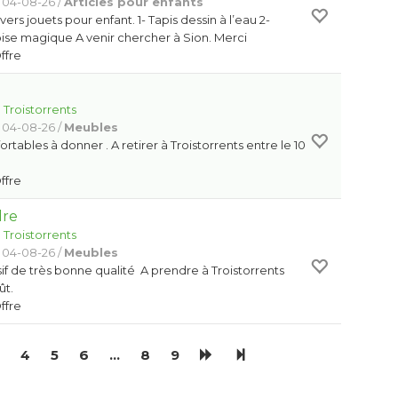
 04-08-26 /
Articles pour enfants
ers jouets pour enfant. 1- Tapis dessin à l’eau 2-
ise magique A venir chercher à Sion. Merci
Offre
:
Troistorrents
 04-08-26 /
Meubles
ortables à donner . A retirer à Troistorrents entre le 10
Offre
dre
:
Troistorrents
 04-08-26 /
Meubles
f de très bonne qualité A prendre à Troistorrents
ût.
Offre
4
5
6
…
8
9