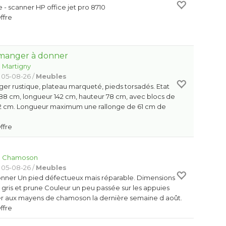
- scanner HP office jet pro 8710
Offre
à manger à donner
:
Martigny
 05-08-26 /
Meubles
ger rustique, plateau marqueté, pieds torsadés. Etat
 88 cm, longueur 142 cm, hauteur 78 cm, avec blocs de
82 cm. Longueur maximum une rallonge de 61 cm de
Offre
:
Chamoson
 05-08-26 /
Meubles
nner Un pied défectueux mais réparable. Dimensions
: gris et prune Couleur un peu passée sur les appuies
er aux mayens de chamoson la dernière semaine d août.
Offre