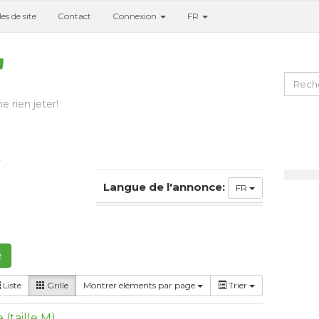
es de site
Contact
Connexion
FR
e rien jeter!
2
Langue de l'annonce:
FR
e
Liste
Grille
Montrer éléments par page
Trier
(taille M)