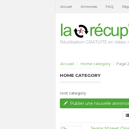
Accueil
Annonces
FAQ
Règl
Réutilisation GRATUITE en Valais: n
Accueil
Home category
Page 
HOME CATEGORY
root category
Publier une nouvelle annonc
Jeans Street One 