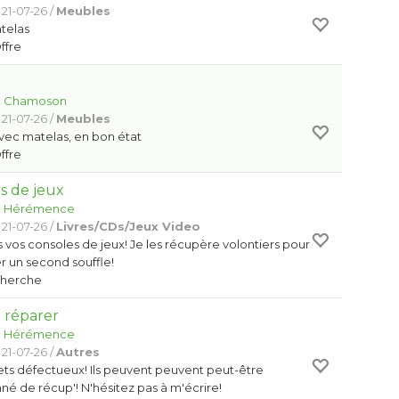
21-07-26 /
Meubles
atelas
Offre
:
Chamoson
21-07-26 /
Meubles
 avec matelas, en bon état
Offre
s de jeux
:
Hérémence
21-07-26 /
Livres/CDs/Jeux Video
s vos consoles de jeux! Je les récupère volontiers pour
r un second souffle!
Cherche
 réparer
:
Hérémence
21-07-26 /
Autres
ets défectueux! Ils peuvent peuvent peut-être
nné de récup'! N'hésitez pas à m'écrire!