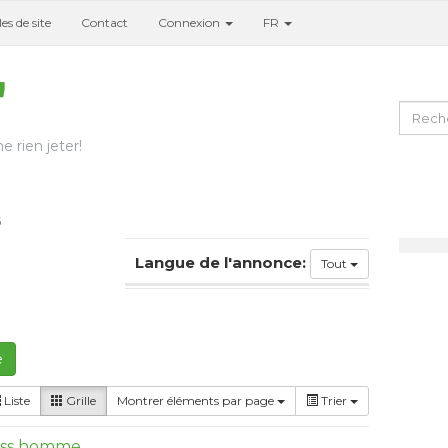
es de site
Contact
Connexion
FR
e rien jeter!
5
Langue de l'annonce:
Tout
e
Liste
Grille
Montrer éléments par page
Trier
iss homme