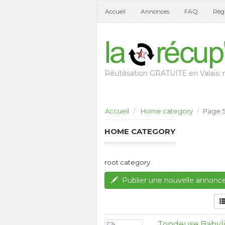
Accueil
Annonces
FAQ
Règl
Réutilisation GRATUITE en Valais: n
Accueil
Home category
Page 
HOME CATEGORY
root category
Publier une nouvelle annonc
Tondeuse Babyl