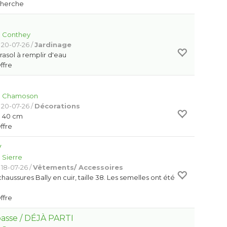
Cherche
:
Conthey
 20-07-26 /
Jardinage
asol à remplir d'eau
Offre
:
Chamoson
 20-07-26 /
Décorations
n 40 cm
Offre
y
:
Sierre
 18-07-26 /
Vêtements/ Accessoires
chaussures Bally en cuir, taille 38. Les semelles ont été
.
Offre
basse / DÉJÀ PARTI