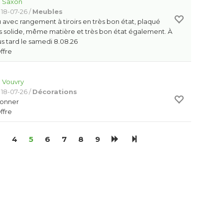
:
Saxon
 18-07-26 /
Meubles
avec rangement à tiroirs en très bon état, plaqué
ès solide, même matière et très bon état également. À
us tard le samedi 8.08.26
Offre
:
Vouvry
 18-07-26 /
Décorations
donner
Offre
3
4
5
6
7
8
9