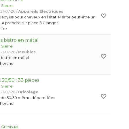
:
Sierre
21-07-26 /
Appareils Électriques
byliss pour cheveux en l'état. Mérite peut-être un
. A prendre sur place à Granges.
Offre
s bistro en métal
:
Sierre
21-07-26 /
Meubles
 bistro en métal
Cherche
 50/50 : 33 pièces
:
Sierre
21-07-26 /
Bricolage
s de 50/50 même dépareillées
Cherche
:
Grimisuat