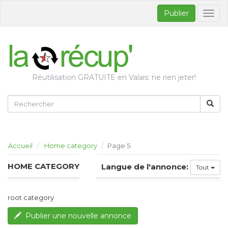
Publier
Bascul
la
naviga
Réutilisation GRATUITE en Valais: ne rien jeter!
Accueil
Home category
Page 5
HOME CATEGORY
Langue de l'annonce:
Tout
root category
Publier une nouvelle annonce