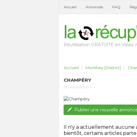
Accueil
Annonces
FAQ
Règl
Réutilisation GRATUITE en Valais: n
Accueil
Monthey (District)
Cha
CHAMPÉRY
Publier une nouvelle annonc
Il n'y a actuellement aucune
bientôt, certains articles parten