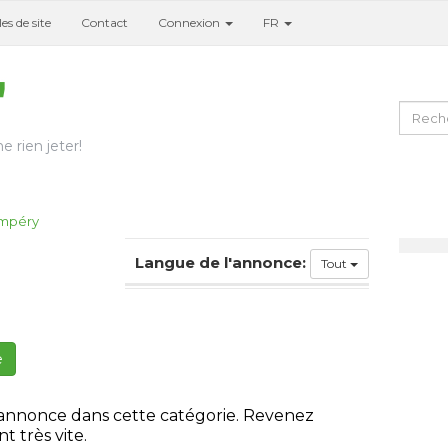
es de site
Contact
Connexion
FR
e rien jeter!
mpéry
Langue de l'annonce:
Tout
e
 annonce dans cette catégorie. Revenez
t très vite.