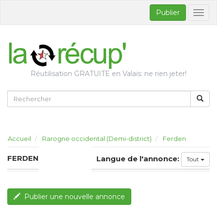
Publier
Bascul
la
naviga
Réutilisation GRATUITE en Valais: ne rien jeter!
Accueil
Rarogne occidental (Demi-district)
Ferden
FERDEN
Langue de l'annonce:
Tout
Publier une nouvelle annonce