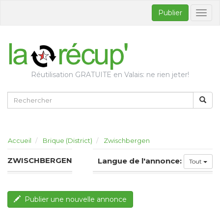
Publier
Bascul
la
naviga
Réutilisation GRATUITE en Valais: ne rien jeter!
Accueil
Brique (District)
Zwischbergen
ZWISCHBERGEN
Langue de l'annonce:
Tout
Publier une nouvelle annonce