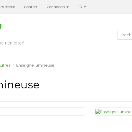
es de site
Contact
Connexion
FR
e rien jeter!
utres
Enseigne lumineuse
mineuse