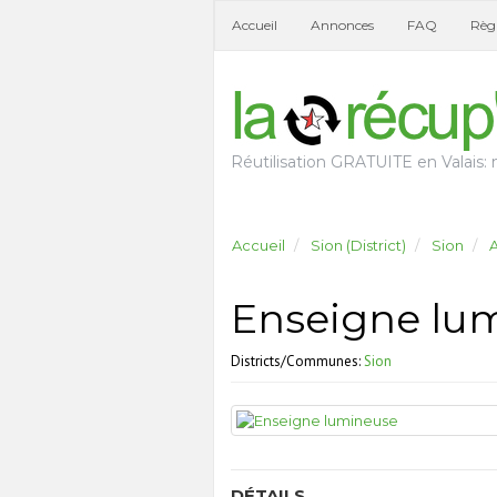
Accueil
Annonces
FAQ
Règl
Réutilisation GRATUITE en Valais: n
Accueil
Sion (District)
Sion
A
Enseigne lu
Districts/Communes:
Sion
DÉTAILS