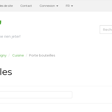
es de site
Contact
Connexion
FR
e rien jeter!
igny
Cuisine
Porte bouteilles
les