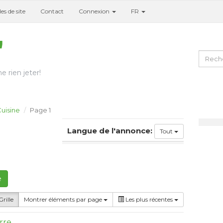
es de site
Contact
Connexion
FR
e rien jeter!
uisine
Page 1
Langue de l'annonce:
Tout
e
rille
Montrer éléments par page
Les plus récentes
rre