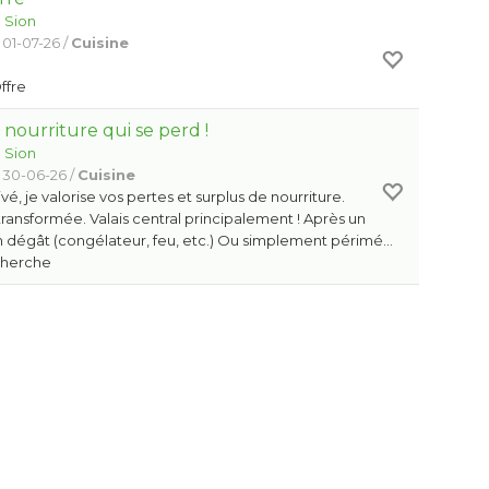
:
Sion
 01-07-26 /
Cuisine
Offre
a nourriture qui se perd !
:
Sion
 30-06-26 /
Cuisine
ivé, je valorise vos pertes et surplus de nourriture.
ransformée. Valais central principalement ! Après un
n dégât (congélateur, feu, etc.) Ou simplement périmé…
Cherche