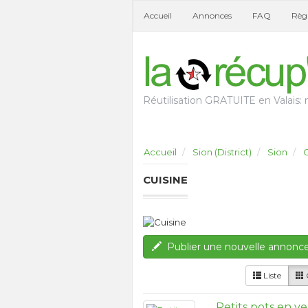
Accueil
Annonces
FAQ
Règl
Réutilisation GRATUITE en Valais: n
Accueil
Sion (District)
Sion
C
CUISINE
Publier une nouvelle annonc
Liste
G
Petits pots en ve