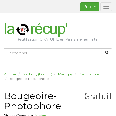
Publier
Bascul
la
naviga
Réutilisation GRATUITE en Valais: ne rien jeter!
Accueil
Martigny (District)
Martigny
Décorations
Bougeoire-Photophore
Gratuit
Bougeoire-
Photophore
Districts/Communes:
Martigny