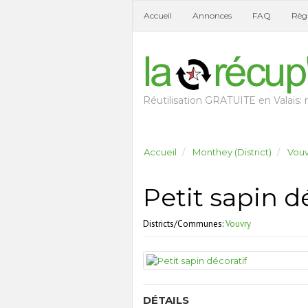
Accueil
Annonces
FAQ
Règl
Réutilisation GRATUITE en Valais: n
Accueil
Monthey (District)
Vouv
Petit sapin d
Districts/Communes:
Vouvry
DÉTAILS