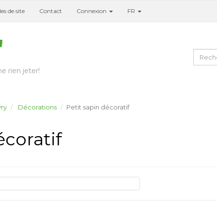
es de site
Contact
Connexion
FR
e rien jeter!
ry
Décorations
Petit sapin décoratif
écoratif