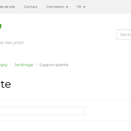
es de site
Contact
Connexion
FR
e rien jeter!
igny
Jardinage
Suppors plante
te