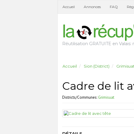
Accueil
Annonces
FAQ
Règl
Réutilisation GRATUITE en Valais: n
Accueil
Sion (District)
Grimisua
Cadre de lit 
Districts/Communes:
Grimisuat
DÉTAILS