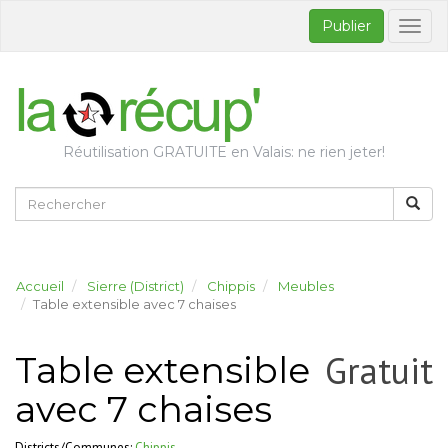
Publier
Bascul
la
naviga
Réutilisation GRATUITE en Valais: ne rien jeter!
Accueil
Sierre (District)
Chippis
Meubles
Table extensible avec 7 chaises
Gratuit
Table extensible
avec 7 chaises
Districts/Communes:
Chippis