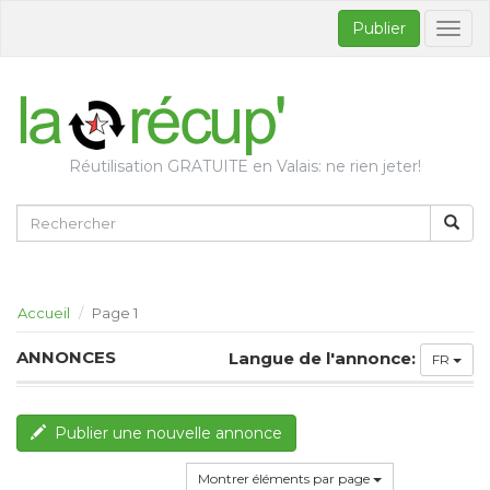
Publier
Bascul
la
naviga
Réutilisation GRATUITE en Valais: ne rien jeter!
Accueil
Page 1
ANNONCES
Langue de l'annonce:
FR
Publier une nouvelle annonce
Montrer éléments par page