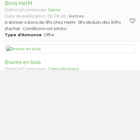
Bons HetM
Districts/Communes:
Sierre
Date de publication: 02-08-26 /
Autres
A donner 4 bons de 5frs chez HetM. 5frs déduits dès 30frs
d'achat. Conditions voir photo.
Type d'Annonce
: Offre
Brante en bois
Districts/Communes:
Crans-Montana
Date de publication: 01-08-26 /
Autres
ancienne brante en bois
Type d'Annonce
: Offre
Chaise haute pour enfant IKEA
Districts/Communes:
Grimisuat
Date de publication: 01-08-26 /
Articles pour enfants
Chaise haute pour enfant IKEA en plastique une blanche et