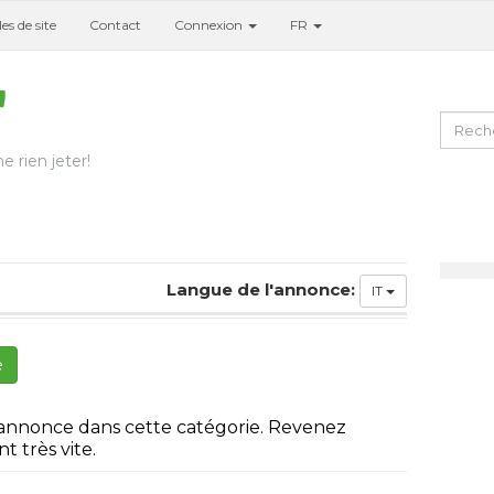
es de site
Contact
Connexion
FR
e rien jeter!
Langue de l'annonce:
IT
e
 annonce dans cette catégorie. Revenez
t très vite.