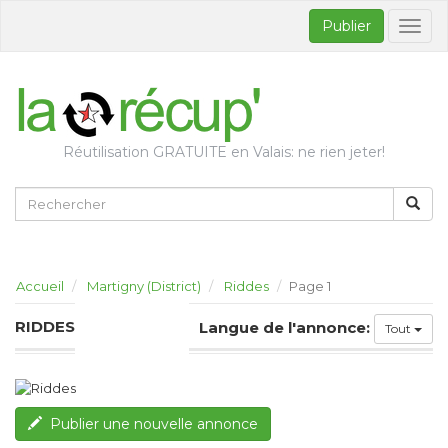
Publier
Bascul
la
naviga
Réutilisation GRATUITE en Valais: ne rien jeter!
Accueil
Martigny (District)
Riddes
Page 1
RIDDES
Langue de l'annonce:
Tout
Publier une nouvelle annonce