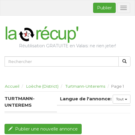
Publier
Bascul
la
naviga
Réutilisation GRATUITE en Valais: ne rien jeter!
Accueil
Loèche (District)
Turtmann-Unterems
Page 1
TURTMANN-
Langue de l'annonce:
Tout
UNTEREMS
Publier une nouvelle annonce