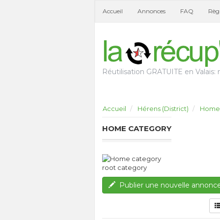
Accueil
Annonces
FAQ
Règl
Réutilisation GRATUITE en Valais: n
Accueil
Hérens (District)
Home 
HOME CATEGORY
root category
Publier une nouvelle annonc