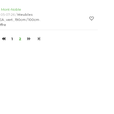
:
Mont-Noble
 05-07-26 /
Meubles
A , vert , 190cm / 100cm .
Offre
1
2