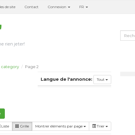
es de site
Contact
Connexion
FR
e rien jeter!
category
Page 2
Langue de l'annonce:
Tout
e
Liste
Grille
Montrer éléments par page
Trier