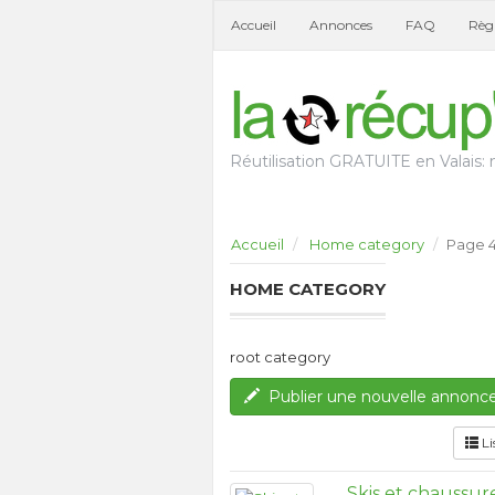
Accueil
Annonces
FAQ
Règl
Réutilisation GRATUITE en Valais: n
Accueil
Home category
Page 
HOME CATEGORY
root category
Publier une nouvelle annonc
Li
Skis et chaussu