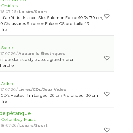
:
Orsières
 16-07-26 /
Loisirs/Sport
d’arrêt du ski alpin: Skis Salomon Equipe10 3v 170 cm,
0 Chaussures Salomon Falcon CS pro, taille 43
Offre
:
Sierre
17-07-26 /
Appareils Électriques
n four dans ce style assez grand merci
Cherche
:
Ardon
17-07-26 /
Livres/CDs/Jeux Video
0 CD's Hauteur 1 m Largeur 20 cm Profondeur 30 cm
Offre
 de pétanque
:
Collombey-Muraz
 18-07-26 /
Loisirs/Sport
e