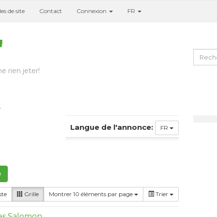
es de site
Contact
Connexion
FR
e rien jeter!
4
Langue de l'annonce:
FR
e
ste
Grille
Montrer 10 éléments par page
Trier
res Salomon