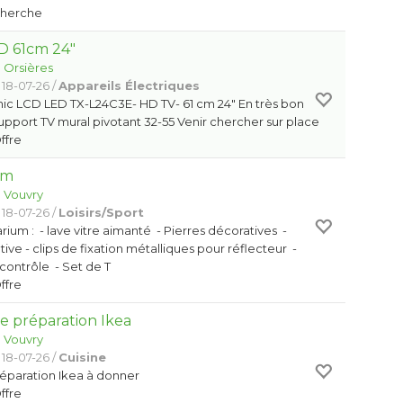
Cherche
D 61cm 24"
:
Orsières
 18-07-26 /
Appareils Électriques
ic LCD LED TX-L24C3E- HD TV- 61 cm 24" En très bon
support TV mural pivotant 32-55 Venir chercher sur place
Offre
um
:
Vouvry
 18-07-26 /
Loisirs/Sport
rium : - lave vitre aimanté - Pierres décoratives -
ve - clips de fixation métalliques pour réflecteur -
contrôle - Set de T
Offre
 préparation Ikea
:
Vouvry
 18-07-26 /
Cuisine
éparation Ikea à donner
Offre