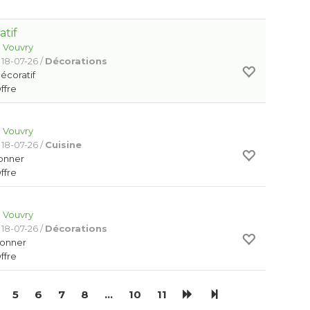
atif
:
Vouvry
 18-07-26 /
Décorations
décoratif
Offre
:
Vouvry
 18-07-26 /
Cuisine
donner
Offre
:
Vouvry
 18-07-26 /
Décorations
donner
Offre
5
6
7
8
…
10
11