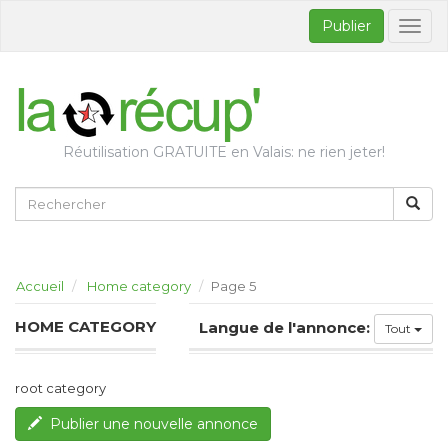
Publier
Bascul
la
naviga
Réutilisation GRATUITE en Valais: ne rien jeter!
Accueil
Home category
Page 5
HOME CATEGORY
Langue de l'annonce:
Tout
root category
Publier une nouvelle annonce