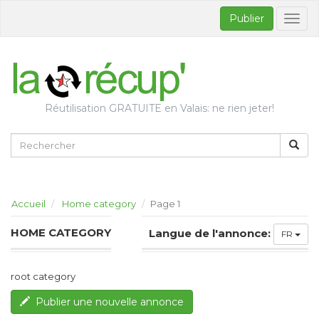
Publier
Bascul
la
naviga
Réutilisation GRATUITE en Valais: ne rien jeter!
Accueil
Home category
Page 1
HOME CATEGORY
Langue de l'annonce:
FR
root category
Publier une nouvelle annonce