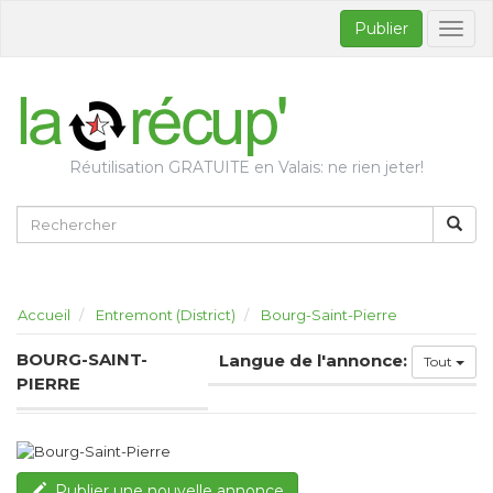
Publier
Bascul
la
naviga
Réutilisation GRATUITE en Valais: ne rien jeter!
Accueil
Entremont (District)
Bourg-Saint-Pierre
BOURG-SAINT-
Langue de l'annonce:
Tout
PIERRE
Publier une nouvelle annonce