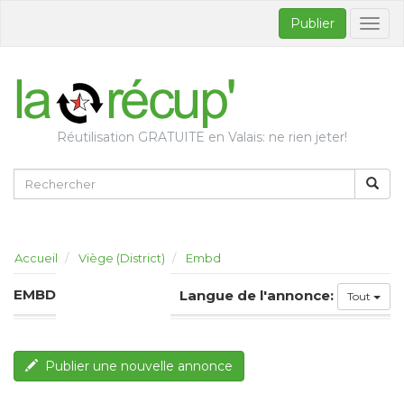
Publier
Bascul
la
naviga
Réutilisation GRATUITE en Valais: ne rien jeter!
Accueil
Viège (District)
Embd
EMBD
Langue de l'annonce:
Tout
Publier une nouvelle annonce