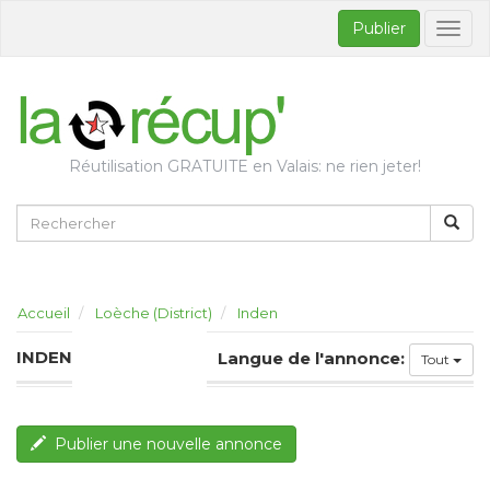
Publier
Bascul
la
naviga
Réutilisation GRATUITE en Valais: ne rien jeter!
Accueil
Loèche (District)
Inden
INDEN
Langue de l'annonce:
Tout
Publier une nouvelle annonce