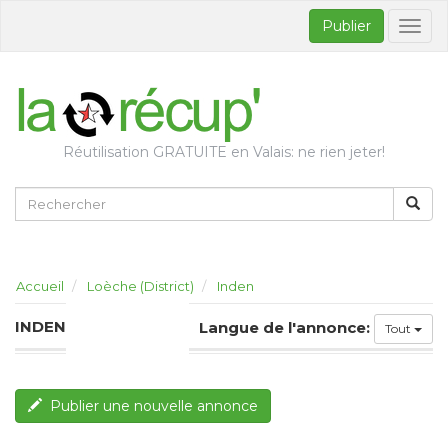
Publier
Bascul
la
naviga
Réutilisation GRATUITE en Valais: ne rien jeter!
Accueil
Loèche (District)
Inden
INDEN
Langue de l'annonce:
Tout
Publier une nouvelle annonce