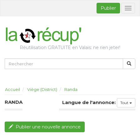
Publier
Bascul
la
naviga
Réutilisation GRATUITE en Valais: ne rien jeter!
Accueil
Viège (District)
Randa
RANDA
Langue de l'annonce:
Tout
Publier une nouvelle annonce