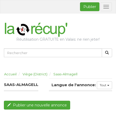
Publier
Bascul
la
naviga
Réutilisation GRATUITE en Valais: ne rien jeter!
Accueil
Viège (District)
Saas-Almagell
SAAS-ALMAGELL
Langue de l'annonce:
Tout
Publier une nouvelle annonce