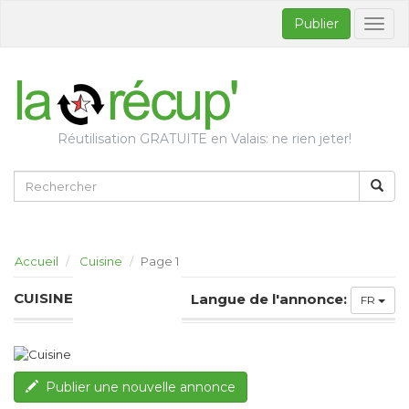
Publier
Bascul
la
naviga
Réutilisation GRATUITE en Valais: ne rien jeter!
Accueil
Cuisine
Page 1
CUISINE
Langue de l'annonce:
FR
Publier une nouvelle annonce