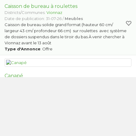
Caisson de bureau à roulettes
Districts/Communes:
Vionnaz
Date de publication: 31-07-26 /
Meubles
Caisson de bureau solide grand format (hauteur 60 cm/
largeur 43 cm/ profondeur 66 cm) sur roulettes avec système
de dossiers suspendus dans le tiroir du bas À venir chercher à
Vionnaz avant le 13 août
Type d'Annonce
: Offre
Canapé
Districts/Communes:
Hérémence
Date de publication: 30-07-26 /
Meubles
Canapé à donner 3 places très bon état
Type d'Annonce
: Offre
Table haute
Districts/Communes:
Savièse