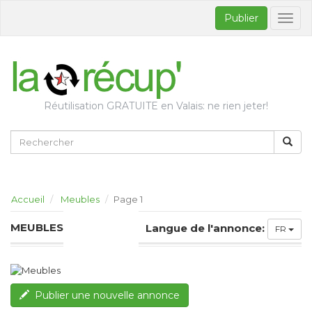
Publier
Bascul
la
naviga
Réutilisation GRATUITE en Valais: ne rien jeter!
Accueil
Meubles
Page 1
MEUBLES
Langue de l'annonce:
FR
Publier une nouvelle annonce