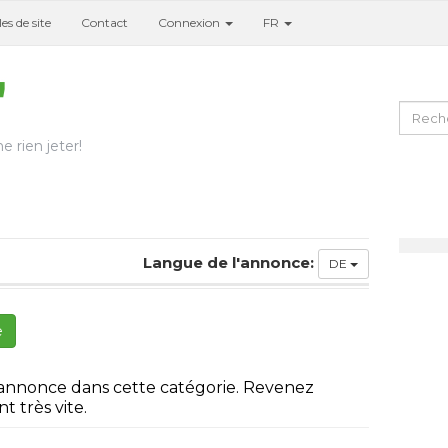
es de site
Contact
Connexion
FR
e rien jeter!
Langue de l'annonce:
DE
e
 annonce dans cette catégorie. Revenez
t très vite.