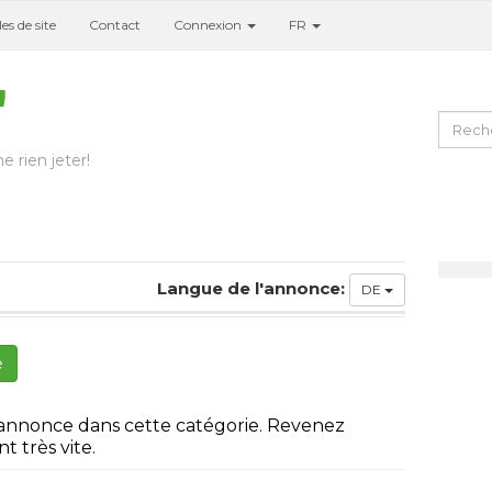
es de site
Contact
Connexion
FR
e rien jeter!
Langue de l'annonce:
DE
e
 annonce dans cette catégorie. Revenez
t très vite.