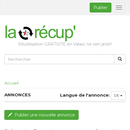
Publier
Bascul
la
naviga
Réutilisation GRATUITE en Valais: ne rien jeter!
Accueil
ANNONCES
Langue de l'annonce:
DE
Publier une nouvelle annonce