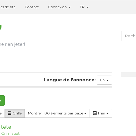
es de site
Contact
Connexion
FR
e rien jeter!
Langue de l'annonce:
EN
e
e
Grille
Montrer 100 éléments par page
Trier
 tête
:
Grimisuat