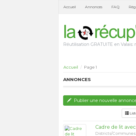
Accueil
Annonces
FAQ
Règl
Réutilisation GRATUITE en Valais: n
Accueil
Page 1
ANNONCES
Publier une nouvelle annonc
List
Cadre de lit avec
Districts/Communes