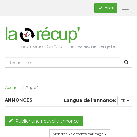
Publier
Bascul
la
naviga
Réutilisation GRATUITE en Valais: ne rien jeter!
Accueil
Page 1
ANNONCES
Langue de l'annonce:
FR
Publier une nouvelle annonce
Montrer 5 éléments par page