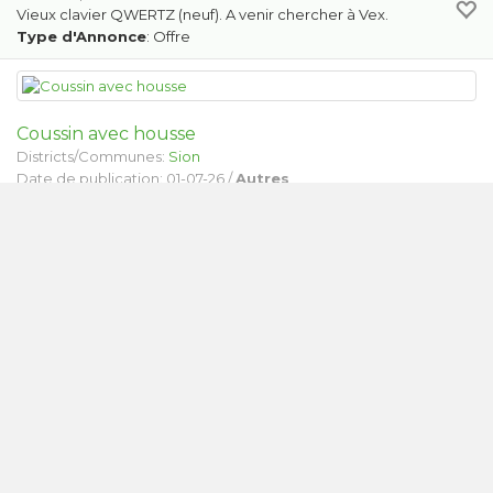
Vieux clavier QWERTZ (neuf). A venir chercher à Vex.
Type d'Annonce
: Offre
Coussin avec housse
Districts/Communes:
Sion
Date de publication: 01-07-26 /
Autres
2 coussins avec housses en parfait état
Type d'Annonce
: Offre
Vaisselier
Districts/Communes:
Crans-Montana
Date de publication: 01-07-26 /
Meubles
Vaisselier 2m sur 1 m
Type d'Annonce
: Offre