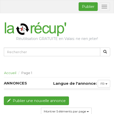
Publier
Bascul
la
naviga
Réutilisation GRATUITE en Valais: ne rien jeter!
Accueil
Page 1
ANNONCES
Langue de l'annonce:
FR
Publier une nouvelle annonce
Montrer 5 éléments par page