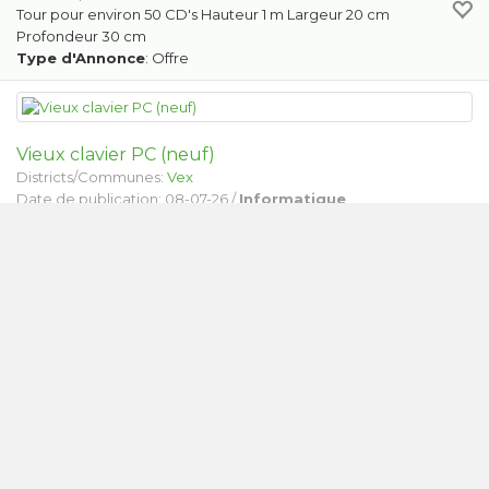
Tour pour environ 50 CD's Hauteur 1 m Largeur 20 cm
Profondeur 30 cm
Type d'Annonce
: Offre
Vieux clavier PC (neuf)
Districts/Communes:
Vex
Date de publication: 08-07-26 /
Informatique
Vieux clavier QWERTZ (neuf). A venir chercher à Vex.
Type d'Annonce
: Offre
Coussin avec housse
Districts/Communes:
Sion
Date de publication: 01-07-26 /
Autres
2 coussins avec housses en parfait état
Type d'Annonce
: Offre