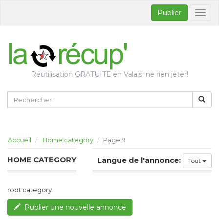
Publier
Bascul
la
naviga
Réutilisation GRATUITE en Valais: ne rien jeter!
Accueil
Home category
Page 9
HOME CATEGORY
Langue de l'annonce:
Tout
root category
Publier une nouvelle annonce