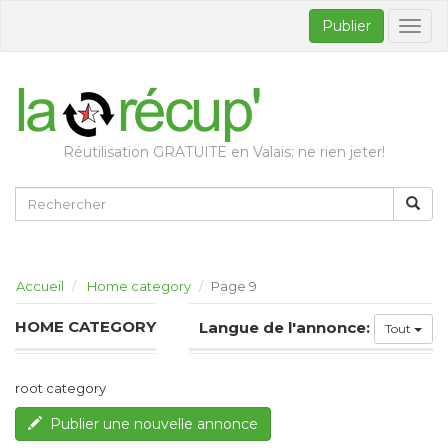
Publier
Bascul
la
naviga
Réutilisation GRATUITE en Valais: ne rien jeter!
Accueil
Home category
Page 9
HOME CATEGORY
Langue de l'annonce:
Tout
root category
Publier une nouvelle annonce