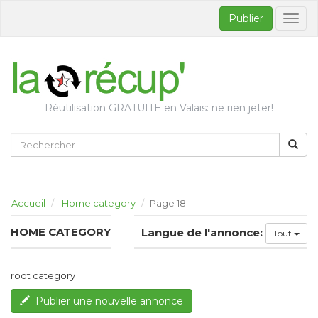
Publier
Bascul
la
naviga
Réutilisation GRATUITE en Valais: ne rien jeter!
Accueil
Home category
Page 18
HOME CATEGORY
Langue de l'annonce:
Tout
root category
Publier une nouvelle annonce