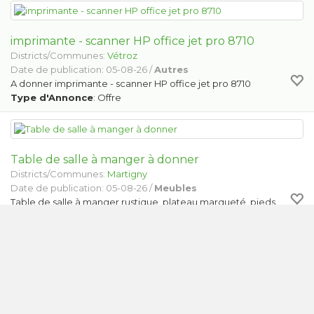
imprimante - scanner HP office jet pro 8710
Districts/Communes:
Vétroz
Date de publication: 05-08-26 /
Autres
A donner imprimante - scanner HP office jet pro 8710
Type d'Annonce
: Offre
Table de salle à manger à donner
Districts/Communes:
Martigny
Date de publication: 05-08-26 /
Meubles
Table de salle à manger rustique, plateau marqueté, pieds
torsadés. Etat d'occasion. Largeur 88 cm, longueur 142 cm,
hauteur 78 cm, avec blocs de bois rehausseurs = 82 cm.
Longueur maximum une rallonge de 61 cm de chaque côté…
Type d'Annonce
: Offre