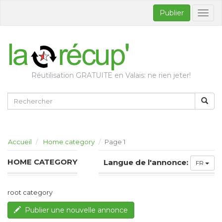
Publier
Bascul
la
naviga
Réutilisation GRATUITE en Valais: ne rien jeter!
Accueil
Home category
Page 1
HOME CATEGORY
Langue de l'annonce:
FR
root category
Publier une nouvelle annonce